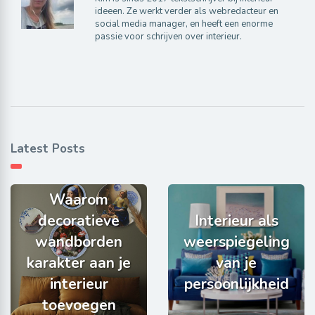
ideeen. Ze werkt verder als webredacteur en
social media manager, en heeft een enorme
passie voor schrijven over interieur.
Latest Posts
Waarom
decoratieve
Interieur als
wandborden
weerspiegeling
karakter aan je
van je
interieur
persoonlijkheid
toevoegen