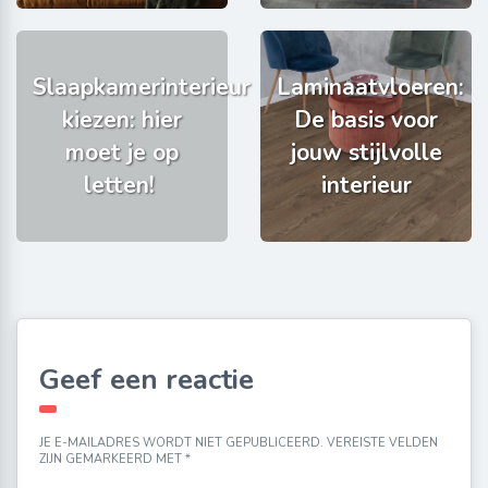
Slaapkamerinterieur
Laminaatvloeren:
kiezen: hier
De basis voor
moet je op
jouw stijlvolle
letten!
interieur
Geef een reactie
JE E-MAILADRES WORDT NIET GEPUBLICEERD.
VEREISTE VELDEN
ZIJN GEMARKEERD MET
*