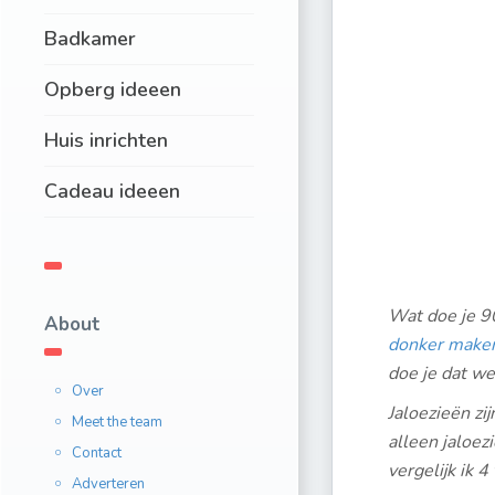
Badkamer
Opberg ideeen
Huis inrichten
Cadeau ideeen
Wat doe je 90
About
donker make
doe je dat wel
Over
Jaloezieën zi
Meet the team
alleen jaloez
Contact
vergelijk ik 
Adverteren