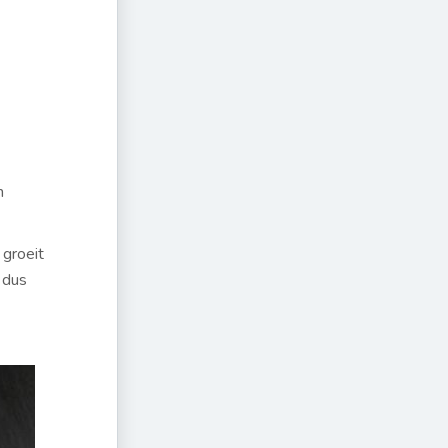
n
groeit
 dus