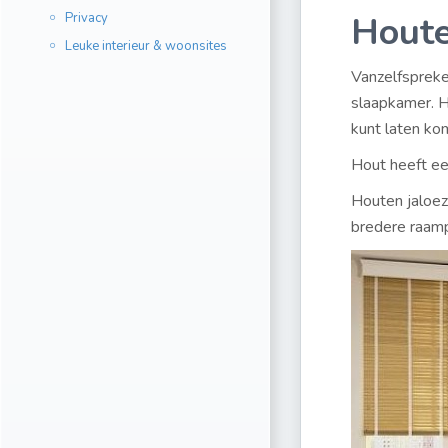
Houte
Privacy
Leuke interieur & woonsites
Vanzelfspreke
slaapkamer. He
kunt laten ko
Hout heeft ee
Houten jaloez
bredere raamp