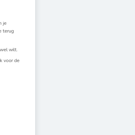
n je
e terug
wel wilt.
k voor de