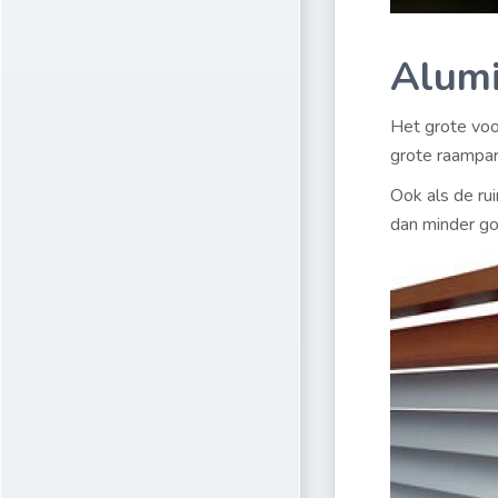
Alumi
Het grote voor
grote raampart
Ook als de rui
dan minder go