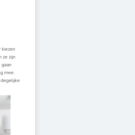
r kiezen
 ze zijn
n gaan
ang mee.
 degelijke