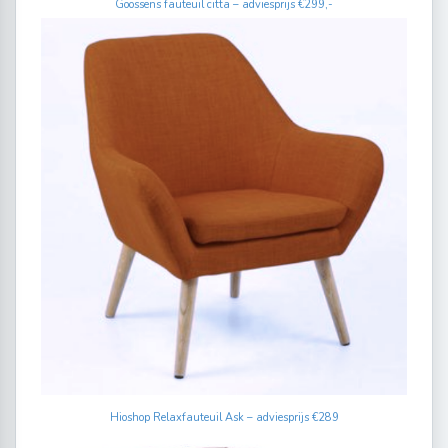
Goossens fauteuil citta – adviesprijs €299,-
Hioshop Relaxfauteuil Ask – adviesprijs €289