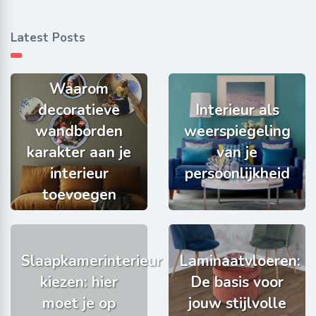
Latest Posts
Waarom
decoratieve
Interieur als
wandborden
weerspiegeling
karakter aan je
van je
interieur
persoonlijkheid
toevoegen
Slaapkamerinterieur
Laminaatvloeren:
kiezen: hier
De basis voor
moet je op
jouw stijlvolle