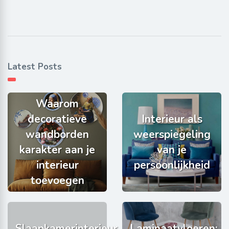
Latest Posts
Waarom
decoratieve
Interieur als
wandborden
weerspiegeling
karakter aan je
van je
interieur
persoonlijkheid
toevoegen
Slaapkamerinterieur
Laminaatvloeren: