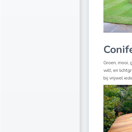
Conif
Groen, mooi, g
wilt, en licht
bij vrijwel iede