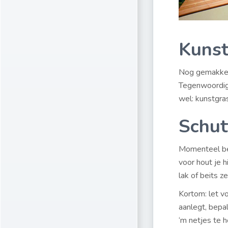
Kunst
Nog gemakkeli
Tegenwoordig z
wel: kunstgra
Schut
Momenteel be
voor hout je 
lak of beits z
Kortom: let vo
aanlegt, bepa
‘m netjes te 