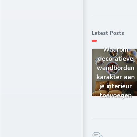
Latest Posts
Waarom
decoratieve
wandborden
karakter aan
je interieur
toevoegen