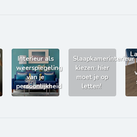
La
Interieur als
Slaapkamerinterieur
weerspiegeling
kiezen: hier
van je
moet je op
persoonlijkheid
letten!