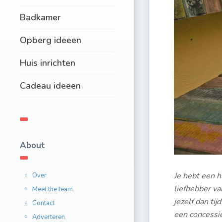
Badkamer
Opberg ideeen
Huis inrichten
Cadeau ideeen
About
Je hebt een h
Over
liefhebber va
Meet the team
jezelf dan ti
Contact
een concessie 
Adverteren