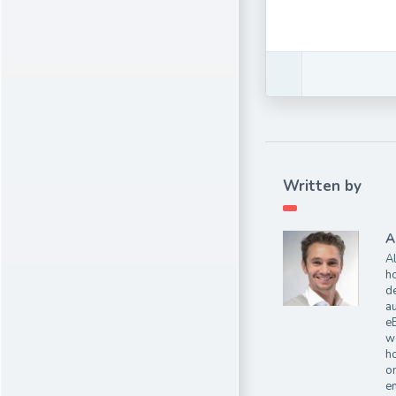
Written by
A
Al
ho
de
au
e
wo
ho
on
e