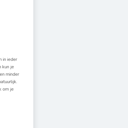
 in ieder
n kun je
gen minder
atuurlijk.
k om je