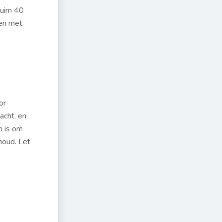
ruim 40
gen met
or
acht, en
n is om
houd. Let