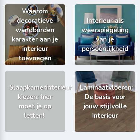
Waarom
decoratieve
Interieur als
wandborden
weerspiegeling
karakter aan je
van je
interieur
persoonlijkheid
toevoegen
Slaapkamerinterieur
Laminaatvloeren:
kiezen: hier
De basis voor
moet je op
jouw stijlvolle
letten!
interieur