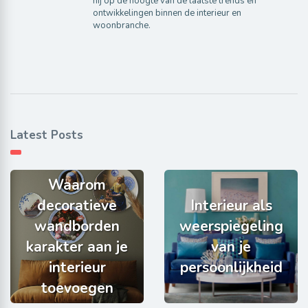
hij op de hoogte van de laatste trends en
ontwikkelingen binnen de interieur en
woonbranche.
Latest Posts
Waarom
decoratieve
Interieur als
wandborden
weerspiegeling
karakter aan je
van je
interieur
persoonlijkheid
toevoegen