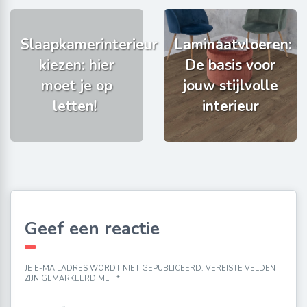
Slaapkamerinterieur
Laminaatvloeren:
kiezen: hier
De basis voor
moet je op
jouw stijlvolle
letten!
interieur
Geef een reactie
JE E-MAILADRES WORDT NIET GEPUBLICEERD.
VEREISTE VELDEN
ZIJN GEMARKEERD MET
*