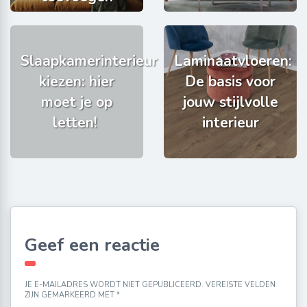
Slaapkamerinterieur
Laminaatvloeren:
kiezen: hier
De basis voor
moet je op
jouw stijlvolle
letten!
interieur
Geef een reactie
JE E-MAILADRES WORDT NIET GEPUBLICEERD.
VEREISTE VELDEN
ZIJN GEMARKEERD MET
*