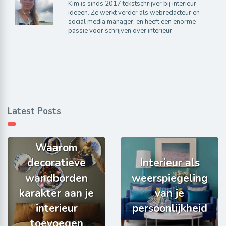
Kim is sinds 2017 tekstschrijver bij interieur-
ideeen. Ze werkt verder als webredacteur en
social media manager, en heeft een enorme
passie voor schrijven over interieur.
Latest Posts
Waarom
decoratieve
Interieur als
wandborden
weerspiegeling
karakter aan je
van je
interieur
persoonlijkheid
toevoegen