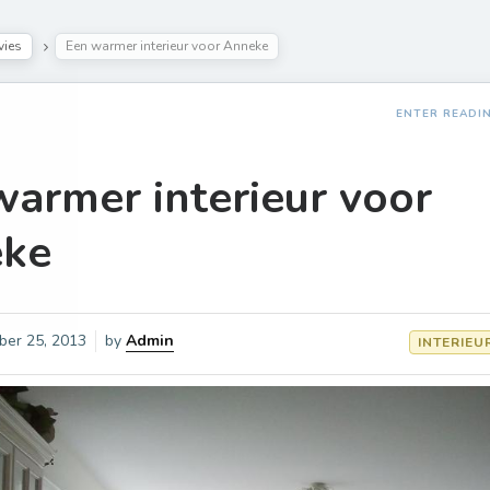
vies
Een warmer interieur voor Anneke
ENTER READI
warmer interieur voor
ke
ber 25, 2013
by
Admin
INTERIEU