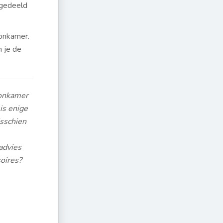
 gedeeld
oonkamer.
 je de
oonkamer
mis enige
isschien
advies
oires?