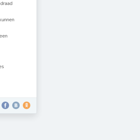
idraad
 kunnen
 een
es