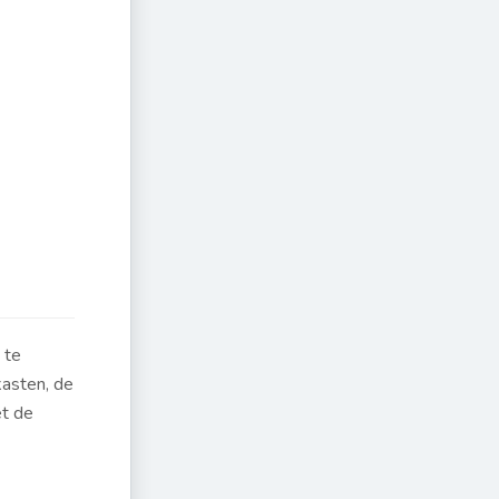
 te
kasten, de
et de