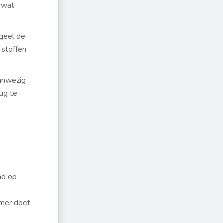
e wat
 geel de
 stoffen
aanwezig
rug te
ad op
rmer doet