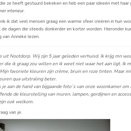
 die ze heeft gestuurd bekeken en heb een paar ideeën met haar
er interieur.
enk ik dat veel mensen graag een warme sfeer creëren in hun w
de dagen die steeds donkerder en korter worden. Hieronder kun
g van Anneke lezen.
 uit Nootdorp. Wij zijn 5 jaar geleden verhuisd. Ik krijg mn w
er die ik graag zou willen en ik weet niet waar het aan ligt. Ik 
Mijn favoriete kleuren zijn crème, bruin en roze tinten. Maar m
euren qua uitstraling beter.
k je aan de hand van bijgaande foto`s van onze woonkamer om 
fende de kleurstelling van muren, lampen, gordijnen en access
zijn ook welkom.
raag van je.