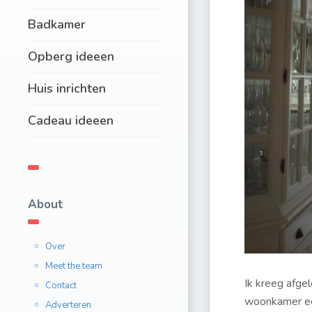
Badkamer
Opberg ideeen
Huis inrichten
Cadeau ideeen
About
Over
Meet the team
Ik kreeg afge
Contact
woonkamer een
Adverteren