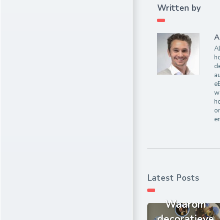
Written by
A
Al
ho
de
au
e
wo
ho
on
e
Latest Posts
Waarom
decoratieve