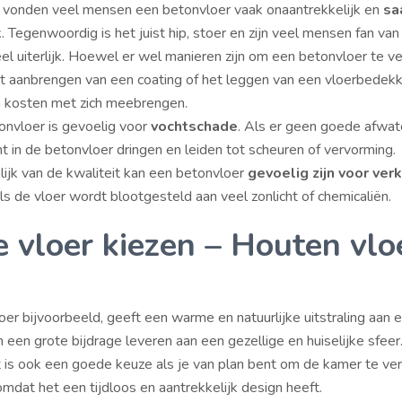
 vonden veel mensen een betonvloer vaak onaantrekkelijk en
sa
k
. Tegenwoordig is het juist hip, stoer en zijn veel mensen fan van
eel uiterlijk. Hoewel er wel manieren zijn om een betonvloer te ve
et aanbrengen van een coating of het leggen van een vloerbedekk
ra kosten met zich meebrengen.
onvloer is gevoelig voor
vochtschade
. Als er geen goede afwate
t in de betonvloer dringen en leiden tot scheuren of vervorming.
ijk van de kwaliteit kan een betonvloer
gevoelig zijn voor ver
ls de vloer wordt blootgesteld aan veel zonlicht of chemicaliën.
 vloer kiezen – Houten vlo
oer bijvoorbeeld, geeft een warme en natuurlijke uitstraling aan 
 een grote bijdrage leveren aan een gezellige en huiselijke sfeer
t is ook een goede keuze als je van plan bent om de kamer te ver
mdat het een tijdloos en aantrekkelijk design heeft.