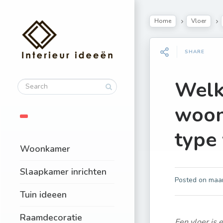
Home
Vloer
SHARE
Welk
woon
type
Woonkamer
Slaapkamer inrichten
Posted on
maar
Tuin ideeen
Raamdecoratie
Een vloer is 