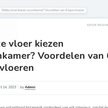
Welke vloer kiezen woonkamer? Voordelen van 6 type vloeren
ENTER READI
e vloer kiezen
kamer? Voordelen van 
 vloeren
t 14, 2023
by
Admin
een ontzettend belangrijk onderdeel van elk interieur, omdat h