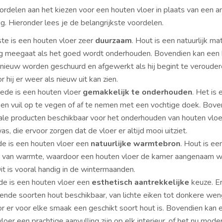
oordelen aan het kiezen voor een houten vloer in plaats van een a
g. Hieronder lees je de belangrijkste voordelen.
te is een houten vloer zeer
duurzaam
. Hout is een natuurlijk ma
ng meegaat als het goed wordt onderhouden. Bovendien kan een
pnieuw worden geschuurd en afgewerkt als hij begint te verouder
 hij er weer als nieuw uit kan zien.
ede is een houten vloer
gemakkelijk te onderhouden
. Het is
en vuil op te vegen of af te nemen met een vochtige doek. Boven
iale producten beschikbaar voor het onderhouden van houten vloe
was, die ervoor zorgen dat de vloer er altijd mooi uitziet.
de is een houten vloer een
natuurlijke warmtebron
. Hout is e
r van warmte, waardoor een houten vloer de kamer aangenaam 
it is vooral handig in de wintermaanden.
de is een houten vloer een
esthetisch aantrekkelijke
keuze. Er
lende soorten hout beschikbaar, van lichte eiken tot donkere wen
r er voor elke smaak een geschikt soort hout is. Bovendien kan 
loer een prachtige aanvulling zijn op elk interieur, of het nu mode