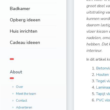
groot deel v
Badkamer
uitstraling v
kunnen worden
Opberg ideeen
daarom lasti
Huis inrichten
vloer kiezen 
nadelen, omd
Cadeau ideeen
hebben. Dat k
interieur.
In dit artikel
Betonvl
About
Houten 
Tegel vl
Over
Laminaa
Tapijt v
Meet the team
PVC vlo
Contact
Adverteren