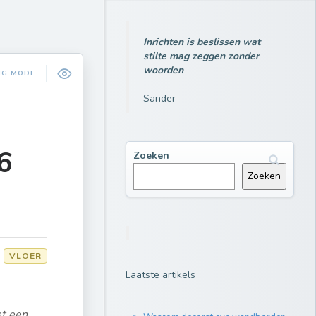
Inrichten is beslissen wat
stilte mag zeggen zonder
woorden
NG MODE
Sander
6
Zoeken
Zoeken
VLOER
Laatste artikels
et een