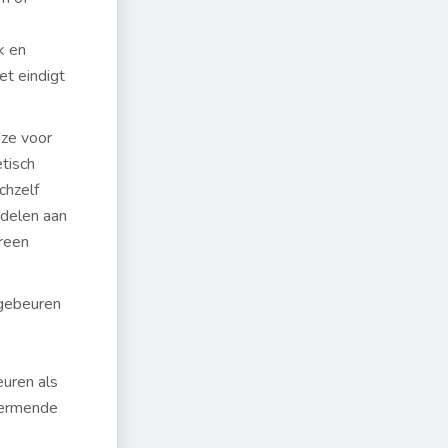
k en
et eindigt
uze voor
etisch
chzelf
adelen aan
ereen
 gebeuren
euren als
hermende