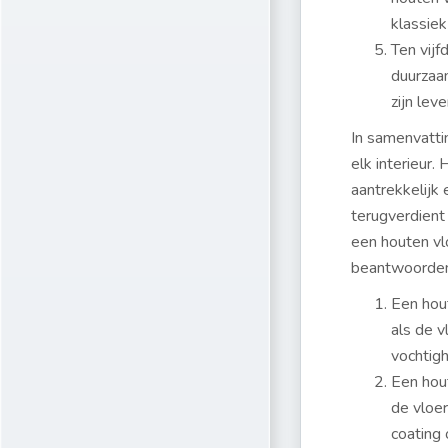
klassiek 
Ten vijf
duurzaam
zijn lev
In samenvatti
elk interieur.
aantrekkelijk 
terugverdient
een houten vl
beantwoorden 
Een hou
als de v
vochtigh
Een hou
de vloe
coating 