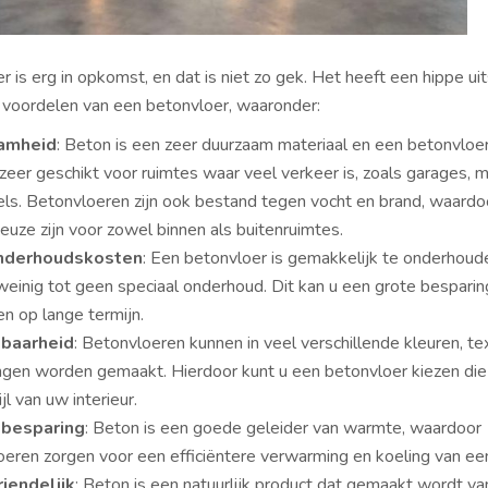
 is erg in opkomst, en dat is niet zo gek. Het heeft een hippe uits
el voordelen van een betonvloer, waaronder:
amheid
: Beton is een zeer duurzaam materiaal en een betonvloer
eer geschikt voor ruimtes waar veel verkeer is, zoals garages, 
els. Betonvloeren zijn ook bestand tegen vocht en brand, waardo
uze zijn voor zowel binnen als buitenruimtes.
nderhoudskosten
: Een betonvloer is gemakkelijk te onderhoud
weinig tot geen speciaal onderhoud. Dit kan u een grote besparin
n op lange termijn.
baarheid
: Betonvloeren kunnen in veel verschillende kleuren, te
ngen worden gemaakt. Hierdoor kunt u een betonvloer kiezen die 
ijl van uw interieur.
ebesparing
: Beton is een goede geleider van warmte, waardoor
eren zorgen voor een efficiëntere verwarming en koeling van een
riendelijk
: Beton is een natuurlijk product dat gemaakt wordt va