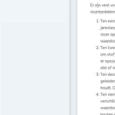
Er zijn veel v
vloerbedekkin
Ten eers
jarenla
vloer o
waardoor
Ten twe
om stof 
er spec
olie of 
Ten der
geleide
houdt. D
Ten vier
verschil
waardoo
houten v