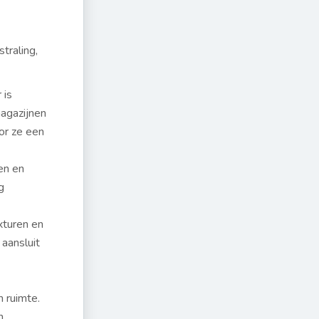
traling,
 is
magazijnen
or ze een
en en
g
xturen en
aansluit
 ruimte.
n