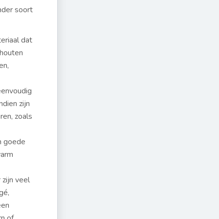
nder soort
teriaal dat
 houten
en,
 eenvoudig
dien zijn
ren, zoals
en goede
warm
 zijn veel
gé,
een
rn of