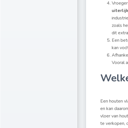
Vroeger
uiterlij
industri
zoals h
dit ext
Een bet
kan voch
Afhankel
Vooral a
Welke
Een houten vl
en kan daarom
vloer van hou
te verkopen, o