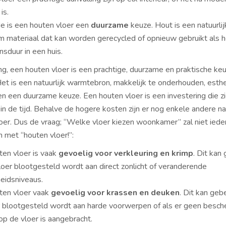
is.
de is een houten vloer een
duurzame
keuze. Hout is een natuurlij
 materiaal dat kan worden gerecycled of opnieuw gebruikt als h
ensduur in een huis.
ng, een houten vloer is een prachtige, duurzame en praktische ke
 Het is een natuurlijk warmtebron, makkelijk te onderhouden, esth
en een duurzame keuze. Een houten vloer is een investering die zi
 in de tijd. Behalve de hogere kosten zijn er nog enkele andere n
oer. Dus de vraag; “Welke vloer kiezen woonkamer” zal niet ied
met “houten vloer!”:
ten vloer is vaak
gevoelig voor verkleuring en krimp
. Dit kan
loer blootgesteld wordt aan direct zonlicht of veranderende
eidsniveaus.
ten vloer vaak
gevoelig voor krassen en deuken
. Dit kan geb
r blootgesteld wordt aan harde voorwerpen of als er geen besc
op de vloer is aangebracht.