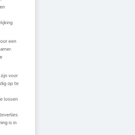
ren
lijking
oor een
kamer.
je
zijn voor
dig op te
te lossen
teverlies
ng is in