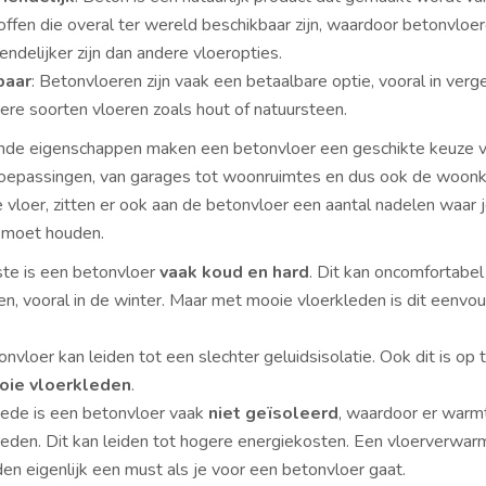
ffen die overal ter wereld beschikbaar zijn, waardoor betonvloe
iendelijker zijn dan andere vloeropties.
baar
: Betonvloeren zijn vaak een betaalbare optie, vooral in verge
re soorten vloeren zoals hout of natuursteen.
e eigenschappen maken een betonvloer een geschikte keuze v
toepassingen, van garages tot woonruimtes en dus ook de woon
 vloer, zitten er ook aan de betonvloer een aantal nadelen waar 
 moet houden.
ste is een betonvloer
vaak koud en hard
. Dit kan oncomfortabel 
n, vooral in de winter. Maar met mooie vloerkleden is dit eenvou
nvloer kan leiden tot een slechter geluidsisolatie. Ook dit is op 
oie vloerkleden
.
ede is een betonvloer vaak
niet geïsoleerd
, waardoor er warm
eden. Dit kan leiden tot hogere energiekosten. Een vloerverwarmi
den eigenlijk een must als je voor een betonvloer gaat.