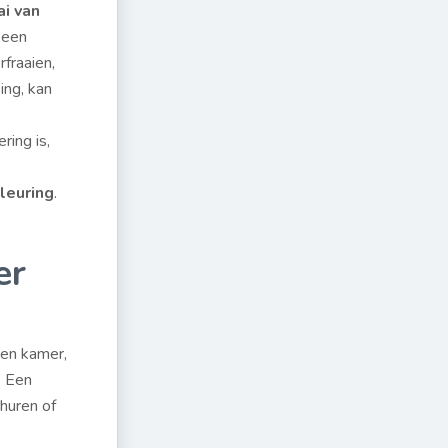
ai van
 een
rfraaien,
ing, kan
ring is,
kleuring
.
er
een kamer,
. Een
huren of