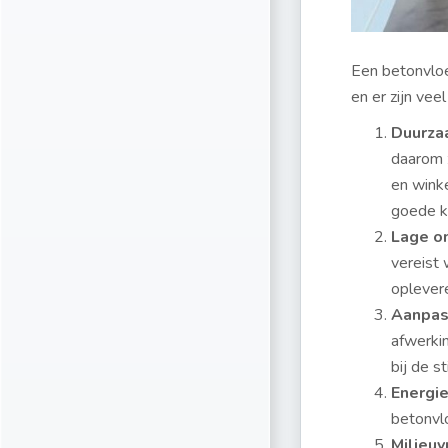
Een betonvloer
en er zijn ve
Duurza
daarom z
en wink
goede ke
Lage o
vereist 
oplevere
Aanpas
afwerki
bij de st
Energi
betonvlo
Milieuv