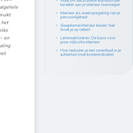
Waarom decoratieve wandborden
karakter aan je interieur toevoegen
 algehele
Interieur als weerspiegeling van je
bruikt
persoonlijkheid
 het
Slaapkamerinterieur kiezen: hier
elke
moet je op letten!
r- en
Laminaatvloeren: De basis voor
jouw stijlvolle interieur
aling
Hoe realiseer je een zwembad in je
het
achtertuin (met kostenindicatie)