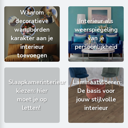
Waarom
decoratieve
Interieur als
wandborden
weerspiegeling
karakter aan je
van je
interieur
persoonlijkheid
toevoegen
Slaapkamerinterieur
Laminaatvloeren:
kiezen: hier
De basis voor
moet je op
jouw stijlvolle
letten!
interieur