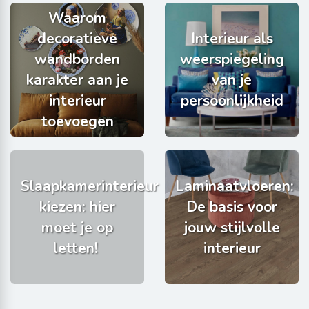
Waarom
decoratieve
Interieur als
wandborden
weerspiegeling
karakter aan je
van je
interieur
persoonlijkheid
toevoegen
Slaapkamerinterieur
Laminaatvloeren:
kiezen: hier
De basis voor
moet je op
jouw stijlvolle
letten!
interieur