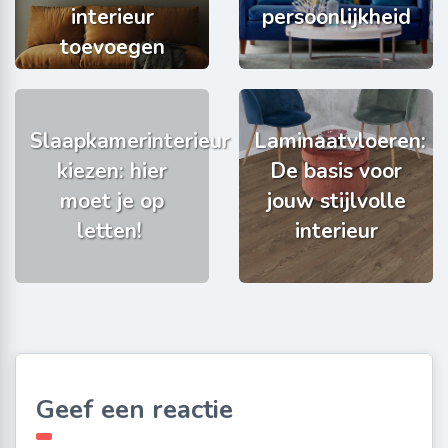
interieur
persoonlijkheid
toevoegen
Slaapkamerinterieur
Laminaatvloeren:
kiezen: hier
De basis voor
moet je op
jouw stijlvolle
letten!
interieur
Geef een reactie