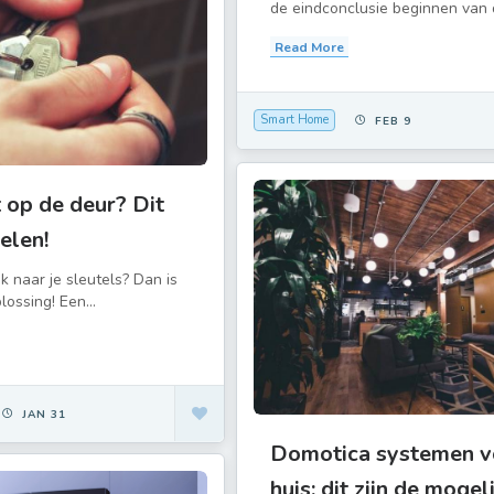
de eindconclusie beginnen van de
Read More
Smart Home
FEB 9
t op de deur? Dit
elen!
k naar je sleutels? Dan is
lossing! Een...
JAN 31
Domotica systemen v
huis: dit zijn de moge