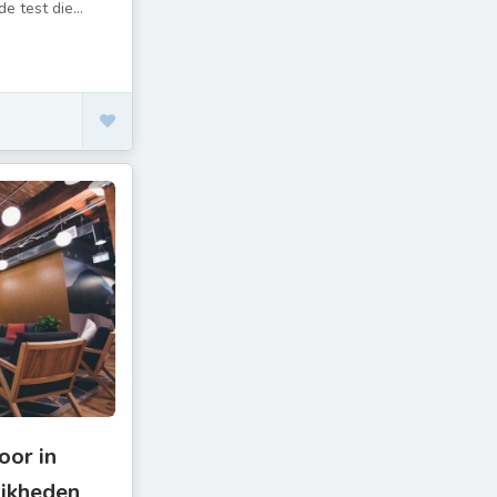
 test die...
oor in
lijkheden