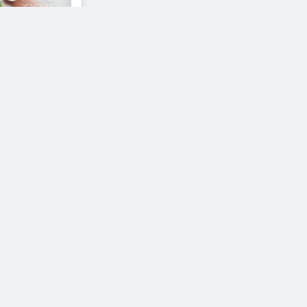
, Apple
mazon
t van het
menten hun...