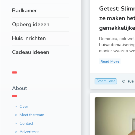
Getest: Slimm
Badkamer
ze maken het
Opberg ideeen
gemakkelijke
Huis inrichten
Domotica, ook wel
huisautomatiserin
manier waarop we 
Cadeau ideeen
Read More
Smart Home
JUN
About
Over
Meet the team
Contact
Adverteren