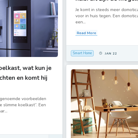
Je komt in steeds meer domoti
voor in huis tegen. Een domotic
een...
Read More
Smart Home
JAN 22
elkast, wat kun je
hten en komt hij
 genoemde voorbeelden
e slimme koelkast”. Een
r...