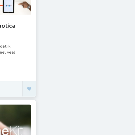
motica
oet ik
eel veel