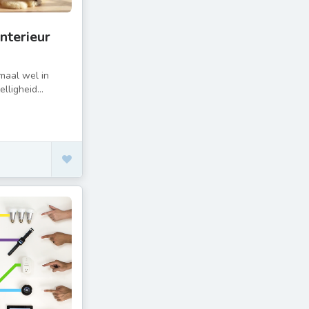
interieur
maal wel in
lligheid...