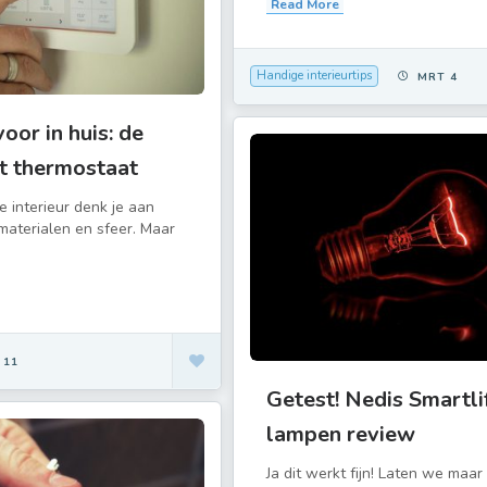
Read More
Handige interieurtips
MRT 4
oor in huis: de
t thermostaat
je interieur denk je aan
materialen en sfeer. Maar
 11
Getest! Nedis Smartli
lampen review
Ja dit werkt fijn! Laten we maa