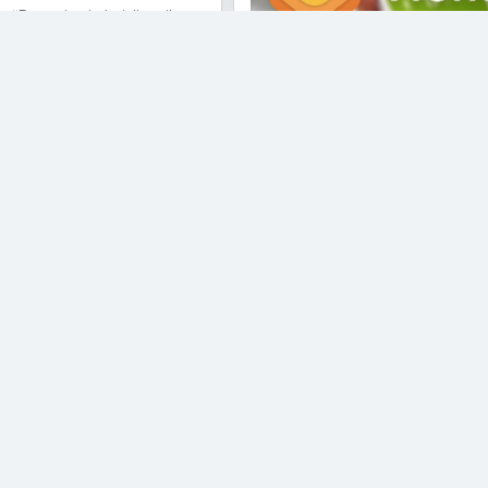
r “Domotica in huis” ga ik
len van Domotica
..
Domotica van Google
en Amazon
 3
Apple, Google, Microsoft en A
verwachten allen behoorlijk wa
tijdperk waarin miljoenen consu
Read More
Smart Home
AUG 3