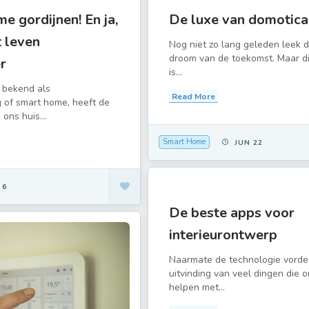
e gordijnen! En ja,
De luxe van domotica
 leven
Nog niet zo lang geleden leek 
droom van de toekomst. Maar d
r
is...
 bekend als
Read More
g of smart home, heeft de
ons huis...
Smart Home
JUN 22
 6
De beste apps voor
interieurontwerp
Naarmate de technologie vorder
uitvinding van veel dingen die 
helpen met...