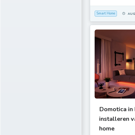
Smart Home
AUG
Domotica in 
installeren v
home