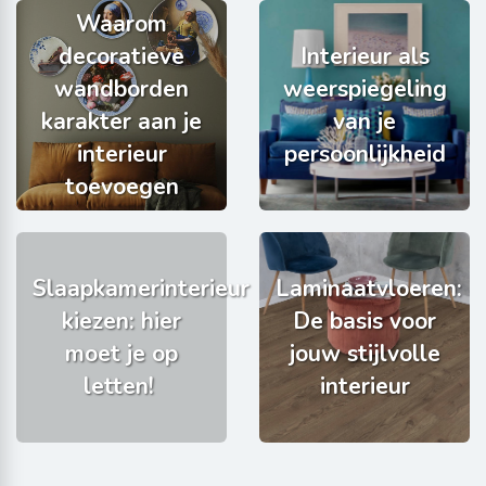
Waarom
decoratieve
Interieur als
wandborden
weerspiegeling
karakter aan je
van je
interieur
persoonlijkheid
toevoegen
Slaapkamerinterieur
Laminaatvloeren:
kiezen: hier
De basis voor
moet je op
jouw stijlvolle
letten!
interieur