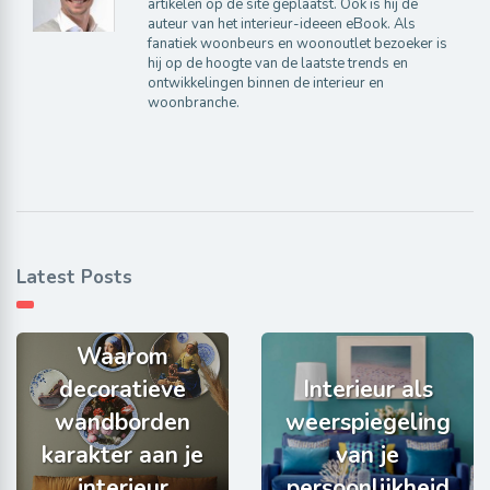
artikelen op de site geplaatst. Ook is hij de
auteur van het interieur-ideeen eBook. Als
fanatiek woonbeurs en woonoutlet bezoeker is
hij op de hoogte van de laatste trends en
ontwikkelingen binnen de interieur en
woonbranche.
Latest Posts
Waarom
decoratieve
Interieur als
wandborden
weerspiegeling
karakter aan je
van je
interieur
persoonlijkheid