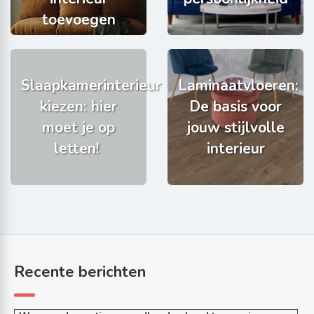
toevoegen
Slaapkamerinterieur
Laminaatvloeren:
kiezen: hier
De basis voor
moet je op
jouw stijlvolle
letten!
interieur
Recente berichten