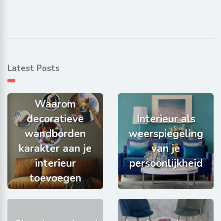
Latest Posts
Waarom
decoratieve
Interieur als
wandborden
weerspiegeling
karakter aan je
van je
interieur
persoonlijkheid
toevoegen