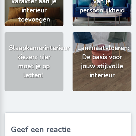
karakter aan je
van je
interieur
persoonlijkheid
toevoegen
Slaapkamerinterieur
Laminaatvloeren:
kiezen: hier
De basis voor
moet je op
jouw stijlvolle
letten!
interieur
Geef een reactie