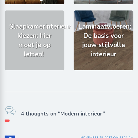
Slaapkamerinterieur
Laminaatvloeren:
kiezen: hier
De basis voor
moet je op
jouw stijlvolle
letten!
interieur
4 thoughts on “Modern interieur”
NOVEMBER 29, 2017 OM 11:01 AM