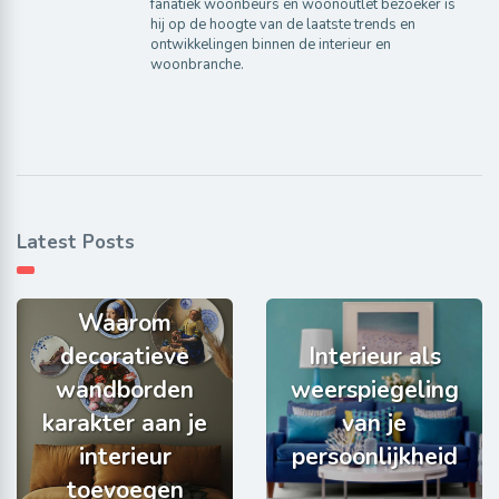
fanatiek woonbeurs en woonoutlet bezoeker is
hij op de hoogte van de laatste trends en
ontwikkelingen binnen de interieur en
woonbranche.
Latest Posts
Waarom
decoratieve
Interieur als
wandborden
weerspiegeling
karakter aan je
van je
interieur
persoonlijkheid
toevoegen