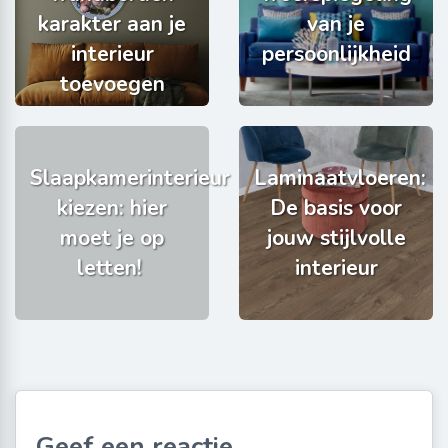
karakter aan je
van je
interieur
persoonlijkheid
toevoegen
Slaapkamerinterieur
Laminaatvloeren:
kiezen: hier
De basis voor
moet je op
jouw stijlvolle
letten!
interieur
Geef een reactie