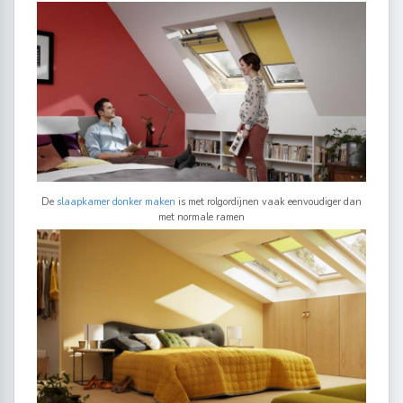
De
slaapkamer donker maken
is met rolgordijnen vaak eenvoudiger dan
met normale ramen