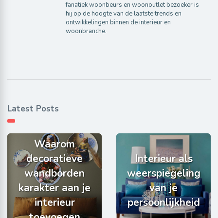
fanatiek woonbeurs en woonoutlet bezoeker is
hij op de hoogte van de laatste trends en
ontwikkelingen binnen de interieur en
woonbranche.
Latest Posts
Waarom
decoratieve
Interieur als
wandborden
weerspiegeling
karakter aan je
van je
interieur
persoonlijkheid
toevoegen