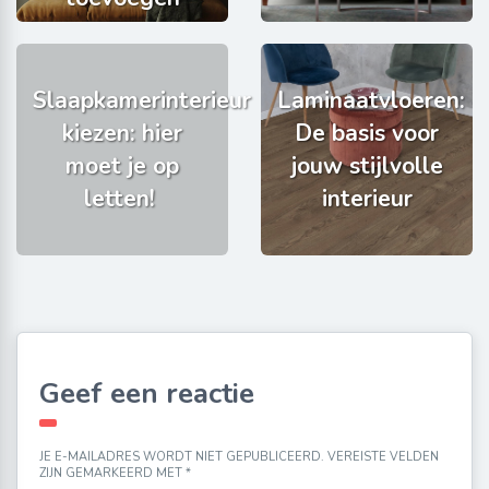
Slaapkamerinterieur
Laminaatvloeren:
kiezen: hier
De basis voor
moet je op
jouw stijlvolle
letten!
interieur
Geef een reactie
JE E-MAILADRES WORDT NIET GEPUBLICEERD.
VEREISTE VELDEN
ZIJN GEMARKEERD MET
*