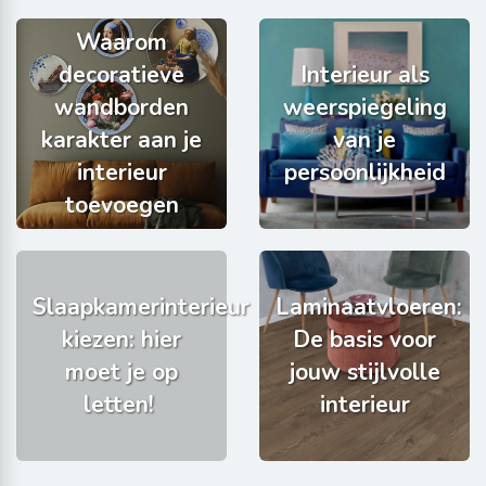
Waarom
decoratieve
Interieur als
wandborden
weerspiegeling
karakter aan je
van je
interieur
persoonlijkheid
toevoegen
Slaapkamerinterieur
Laminaatvloeren:
kiezen: hier
De basis voor
moet je op
jouw stijlvolle
letten!
interieur