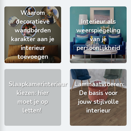
Waarom
decoratieve
Interieur als
wandborden
weerspiegeling
karakter aan je
van je
interieur
persoonlijkheid
toevoegen
Slaapkamerinterieur
Laminaatvloeren:
kiezen: hier
De basis voor
moet je op
jouw stijlvolle
letten!
interieur