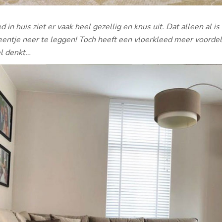
d in huis ziet er vaak heel gezellig en knus uit. Dat alleen al i
entje neer te leggen! Toch heeft een vloerkleed meer voordel
l denkt…