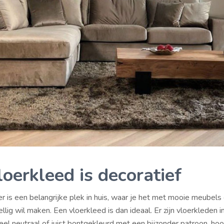
loerkleed is decoratief
is een belangrijke plek in huis, waar je het met mooie meubels
llig wil maken. Een vloerkleed is dan ideaal. Er zijn vloerkleden i
Heel neutraal of juist bontgekleurd met een bijzonder patroon, hoo