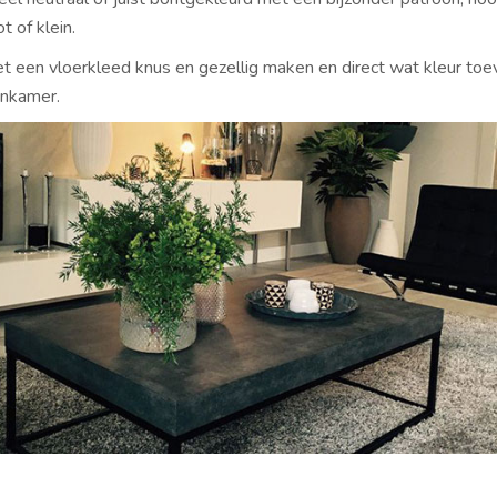
t of klein.
et een vloerkleed knus en gezellig maken en direct wat kleur to
nkamer.