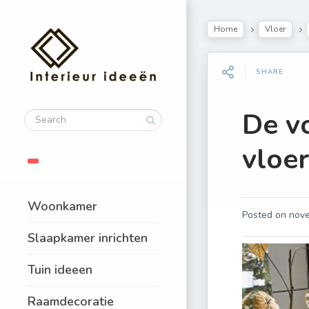
Home
Vloer
SHARE
De v
vloe
Woonkamer
Posted on
nove
Slaapkamer inrichten
Tuin ideeen
Raamdecoratie