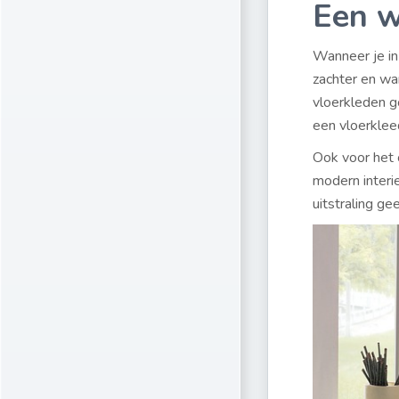
Een 
Wanneer je in
zachter en wa
vloerkleden g
een vloerklee
Ook voor het 
modern interi
uitstraling g