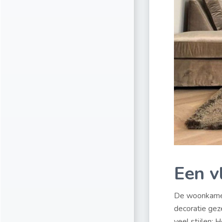
Een v
De woonkamer 
decoratie geze
veel stijlen: 