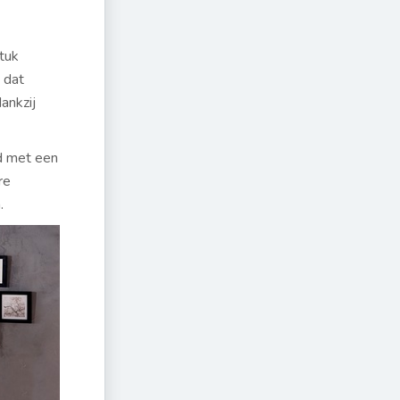
tuk
 dat
ankzij
d met een
re
.