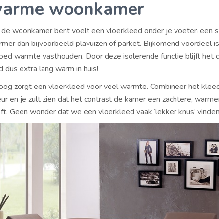
warme woonkamer
 de woonkamer bent voelt een vloerkleed onder je voeten een s
rmer dan bijvoorbeeld plavuizen of parket. Bijkomend voordeel is
oed warmte vasthouden. Door deze isolerende functie blijft het d
d dus extra lang warm in huis!
oog zorgt een vloerkleed voor veel warmte. Combineer het klee
eur en je zult zien dat het contrast de kamer een zachtere, warme
eeft. Geen wonder dat we een vloerkleed vaak ‘lekker knus’ vinden