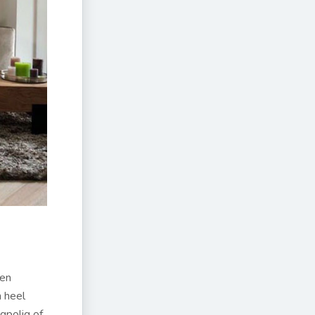
 en
n heel
gpolig of