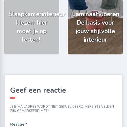
Slaapkamerinterieur
Laminaatvloeren:
kiezen: hier
De basis voor
moet je op
jouw stijlvolle
letten!
interieur
Geef een reactie
JE E-MAILADRES WORDT NIET GEPUBLICEERD.
VEREISTE VELDEN
ZIJN GEMARKEERD MET
*
Reactie
*