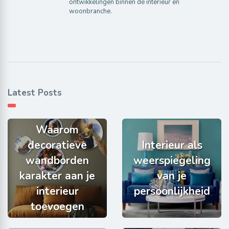
ontwikkelingen binnen de interieur en
woonbranche.
Latest Posts
Waarom
decoratieve
Interieur als
wandborden
weerspiegeling
karakter aan je
van je
interieur
persoonlijkheid
toevoegen