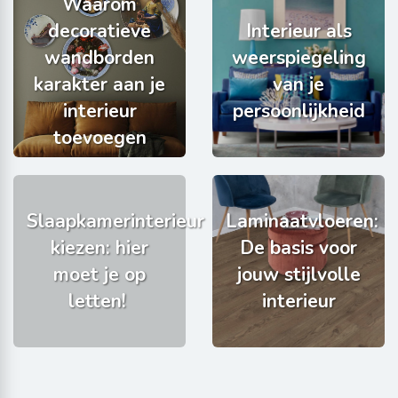
Waarom
decoratieve
Interieur als
wandborden
weerspiegeling
karakter aan je
van je
interieur
persoonlijkheid
toevoegen
Slaapkamerinterieur
Laminaatvloeren:
kiezen: hier
De basis voor
moet je op
jouw stijlvolle
letten!
interieur