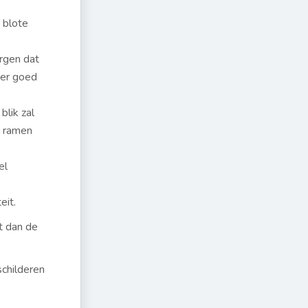
 blote
orgen dat
mer goed
blik zal
t ramen
el
eit.
at dan de
schilderen