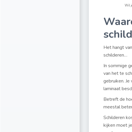
Wil j
Waaro
schil
Het hangt van 
schilderen…
In sommige ge
van het te sch
gebruiken. Je 
laminaat besc
Betreft de hoe
meestal beter
Schilderen kos
kijken moet j