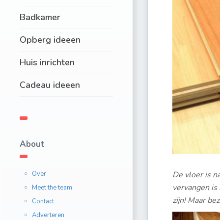
Badkamer
Opberg ideeen
Huis inrichten
Cadeau ideeen
About
Over
De vloer is na
vervangen is 
Meet the team
zijn! Maar bez
Contact
Adverteren