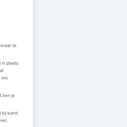
minaat te
n
in plaats
at
e het
t ben je
d bij komt
ren,