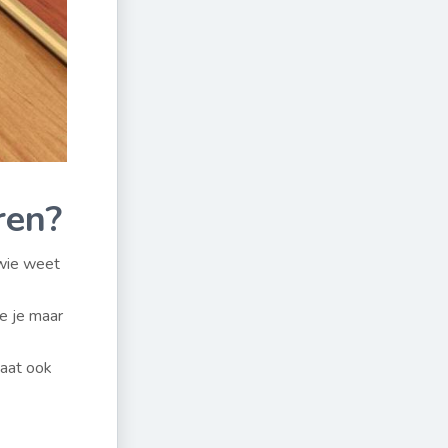
ren?
 wie weet
ie je maar
naat ook