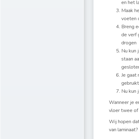
en het l
Maak het
voeten 
Breng ee
de verf
drogen
Nu kun j
staan a
gesloten
Je gaat 
gebruikt
Nu kun j
Wanneer je er 
vloer twee of 
Wij hopen dat 
van laminaat?