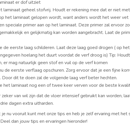
aminaat er dof uitziet
 laminaat geheel stofvrij. Houdt er rekening mee dat er niet met
op het laminaat gelopen wordt, want anders wordt het weer vet
n speciale primer aan op het laminaat. Deze primer zal ervoor z
 gemakkelijk en gelijkmatig kan worden aangebracht. Laat de pri
e de eerste laag schilderen. Laat deze laag goed drogen ( op het 
angegeven hoelang het duurt voordat de verf droog is) Tip: Houd
, er mag natuurlijk geen stof en vuil op de verf komen
nu de eerste verflaag opschuren. Zorg ervoor dat je een fijne korr
. Door dit te doen zal de volgende laag verf beter hechten.
e het laminaat nog een of twee keer verven voor de beste kwalit
zeker van wil zijn dat de vloer intensief gebruikt kan worden, la
drie dagen extra uitharden.
je nu vooruit kunt met onze tips en heb je zelf ervaring met het 
 Deel dan jouw tips en ervaringen hieronder!