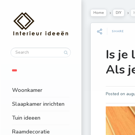
Home
DIY
SHARE
Is je
Als j
Woonkamer
Posted on
augu
Slaapkamer inrichten
Tuin ideeen
Raamdecoratie