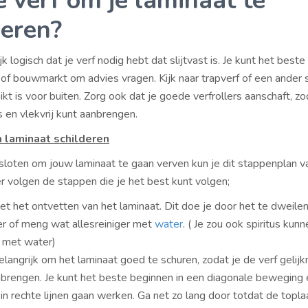
 verf om je laminaat te
deren?
jk logisch dat je verf nodig hebt dat slijtvast is. Je kunt het beste
 of bouwmarkt om advies vragen. Kijk naar trapverf of een ander 
kt is voor buiten. Zorg ook dat je goede verfrollers aanschaft, zo
s en vlekvrij kunt aanbrengen.
 laminaat schilderen
sloten om jouw laminaat te gaan verven kun je dit stappenplan 
er volgen de stappen die je het best kunt volgen;
t het ontvetten van het laminaat. Dit doe je door het te dweile
er of meng wat allesreiniger met
water
. ( Je zou ook spiritus kunn
met water)
elangrijk om het laminaat goed te schuren, zodat je de verf gelij
nbrengen. Je kunt het beste beginnen in een diagonale beweging 
in rechte lijnen gaan werken. Ga net zo lang door totdat de toplaa