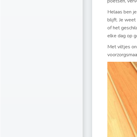
poetsen, verve
Helaas ben je
blijft. Je wee
of het geschil
elke dag op g
Met viltjes o
voorzorgsmaat