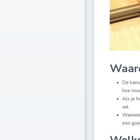
Waaro
De kans 
hoe moei
Als je 
wil
Wanneer 
een goe