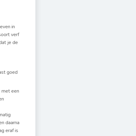
 even in
soort verf
dat je de
vast goed
n met een
en
kmatig
en daarna
g eraf is