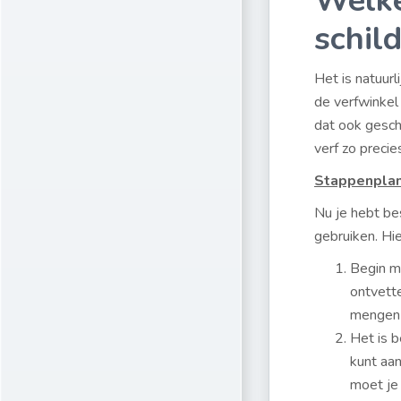
Welke
schil
Het is natuurli
de verfwinkel
dat ook geschi
verf zo precie
Stappenplan
Nu je hebt be
gebruiken. Hi
Begin me
ontvett
mengen 
Het is b
kunt aa
moet je 