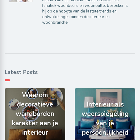
auteur van het interieur-ideeen eBook. Als
fanatiek woonbeurs en woonoutlet bezoeker is
hij op de hoogte van de laatste trends en
ontwikkelingen binnen de interieur en
woonbranche.
Latest Posts
Waarom
decoratieve
Interieur als
wandborden
weerspiegeling
karakter aan je
van je
interieur
persoonlijkheid