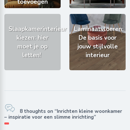
toevoegen
Slaapkamerinterieur
Laminaatvloeren:
kiezen: hier
De basis voor
moet je op
jouw stijlvolle
letten!
interieur
8 thoughts on “Inrichten kleine woonkamer
– inspiratie voor een slimme inrichting”