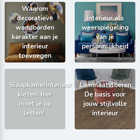
Waarom
decoratieve
Interieur als
wandborden
weerspiegeling
karakter aan je
van je
interieur
persoonlijkheid
toevoegen
Slaapkamerinterieur
Laminaatvloeren:
kiezen: hier
De basis voor
moet je op
jouw stijlvolle
letten!
interieur