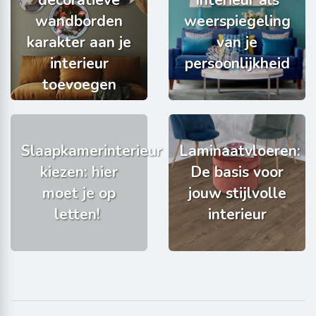
wandborden
weerspiegeling
karakter aan je
van je
interieur
persoonlijkheid
toevoegen
Slaapkamerinterieur
Laminaatvloeren:
kiezen: hier
De basis voor
moet je op
jouw stijlvolle
letten!
interieur