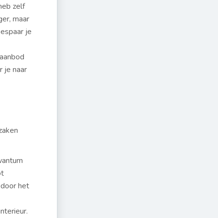
heb zelf
ger, maar
espaar je
 aanbod
r je naar
rzaken
Kwantum
ot
 door het
nterieur.