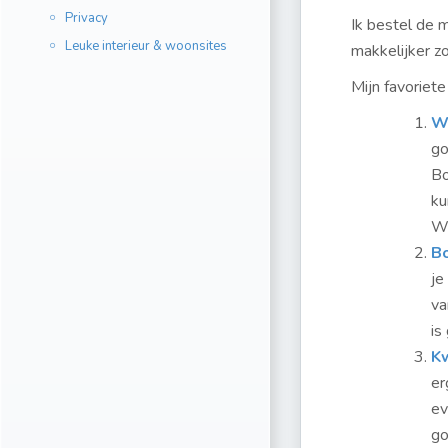
Privacy
Ik bestel de m
Leuke interieur & woonsites
makkelijker zo
Mijn favoriete
W
go
Bo
ku
W
B
je
va
is
K
er
ev
go