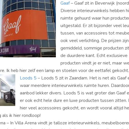
Gaaf
– Gaaf zit in Beverwijk (noord
Diverse interieurwinkels hebben h
ruimte gehuurd waar hun producte
uitgestald. Er zit bijzonder veel le
tussen, van accessoires tot meube
ook veel verlichting. De prijzen zijn
gemiddeld, sommige producten zit
de duurdere kant. Echt exclusieve
producten vindt je er niet, maar we
re. Ik heb hier zelf een lamp en stoelen voor de eettafel gekocht.
Loods 5
– Loods 5 zit in Zaandam. Het is net als Gaaf 
waar meerdere interieurwinkels ruimte huren. Daardoor
aanbod lekker divers. Loods 5 is wat groter dan Gaaf 
er ook echt hele dure en luxe producten tussen zitten. 
hier veel accessoires gekocht, en wordt vooral altijd h
 als ik hier rondloop!
ena – In Villa Arena vindt je talloze interieurwinkels, meubelboer