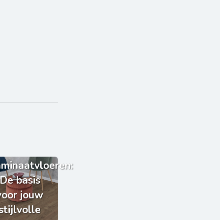
minaatvloeren:
De basis
voor jouw
stijlvolle