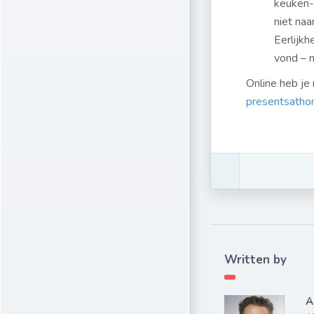
keuken-
niet naa
Eerlijkh
vond – m
Online heb je 
presentsatho
Written by
A