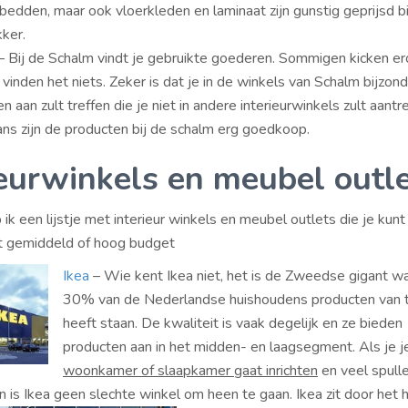
bedden, maar ook vloerkleden en laminaat zijn gunstig geprijsd bi
ker.
– Bij de Schalm vindt je gebruikte goederen. Sommigen kicken er
vinden het niets. Zeker is dat je in de winkels van Schalm bijzon
n aan zult treffen die je niet in andere interieurwinkels zult aantre
ns zijn de producten bij de schalm erg goedkoop.
ieurwinkels en meubel outl
ik een lijstje met interieur winkels en meubel outlets die je kunt
 gemiddeld of hoog budget
Ikea
– Wie kent Ikea niet, het is de Zweedse gigant w
30% van de Nederlandse huishoudens producten van t
heeft staan. De kwaliteit is vaak degelijk en ze bieden
producten aan in het midden- en laagsegment. Als je j
woonkamer of slaapkamer gaat inrichten
en veel spull
n is Ikea geen slechte winkel om heen te gaan. Ikea zit door het h