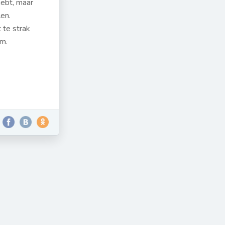
hebt, maar
len.
 te strak
em.