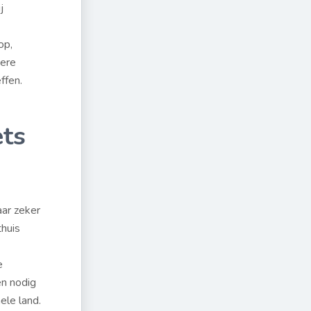
j
op,
dere
ffen.
ets
aar zeker
huis
e
en nodig
ele land.