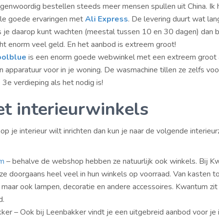
genwoordig bestellen steeds meer mensen spullen uit China. Ik 
le goede ervaringen met
Ali Express
. De levering duurt wat lan
s je daarop kunt wachten (meestal tussen 10 en 30 dagen) dan b
ht enorm veel geld. En het aanbod is extreem groot!
oolblue
is een enorm goede webwinkel met een extreem groot
n apparatuur voor in je woning. De wasmachine tillen ze zelfs voo
 3e verdieping als het nodig is!
t interieurwinkels
p je interieur wilt inrichten dan kun je naar de volgende interieu
m
– behalve de webshop hebben ze natuurlijk ook winkels. Bij 
e doorgaans heel veel in hun winkels op voorraad. Van kasten t
 maar ook lampen, decoratie en andere accessoires. Kwantum zit
d.
er – Ook bij Leenbakker vindt je een uitgebreid aanbod voor je i