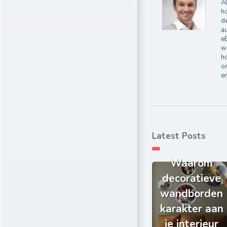
Al
ho
de
au
e
wo
ho
on
e
Latest Posts
Waarom
decoratieve
wandborden
karakter aan
je interieur