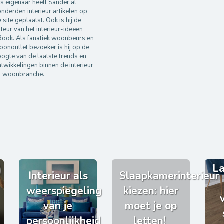
s eigenaar heeft Sander al
nderden interieur artikelen op
 site geplaatst. Ook is hij de
teur van het interieur-ideeen
Book. Als fanatiek woonbeurs en
onoutlet bezoeker is hij op de
ogte van de laatste trends en
twikkelingen binnen de interieur
n woonbranche.
La
Interieur als
Slaapkamerinterieur
weerspiegeling
kiezen: hier
van je
moet je op
persoonlijkheid
letten!