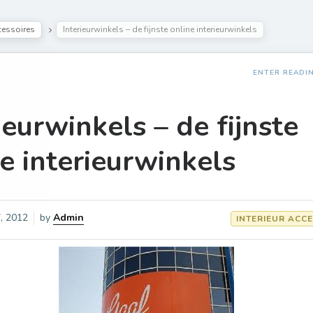
ccessoires
Interieurwinkels – de fijnste online interieurwinkels
ENTER READI
ieurwinkels – de fijnste
e interieurwinkels
7, 2012
by
Admin
INTERIEUR ACC