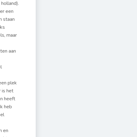
 holland).
ier een
n staan
uks
ls, maar
ten aan
l
een plek
 is het
en heeft
Ik heb
eel
en en