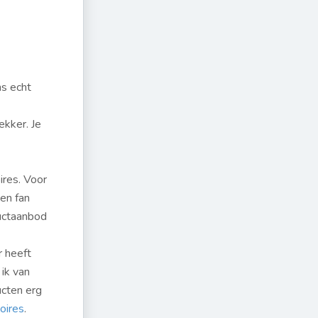
s echt
.
ekker. Je
res. Voor
ben fan
ductaanbod
r heeft
 ik van
ucten erg
oires
.