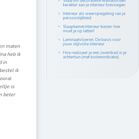
Waarom decoratieve wandborden
karakter aan je interieur toevoegen
Interieur als weerspiegeling van je
persoonlijkheid
Slaapkamerinterieur kiezen: hier
moet je op letten!
Laminaatvloeren: De basis voor
jouw stijlvolle interieur
n en maten
Hoe realiseer je een zwembad in je
ina heb ik
achtertuin (met kostenindicatie)
 in
bestel ik
vooral
ltje is
n beter