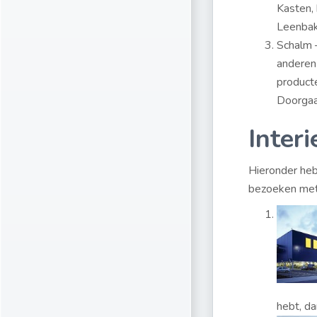
Kasten, 
Leenbak
Schalm 
anderen 
producte
Doorgaa
Inter
Hieronder heb 
bezoeken met
hebt, da