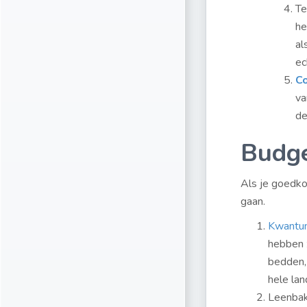
Te
he
al
ec
C
va
de
Budge
Als je goedkoo
gaan.
Kwantu
hebben z
bedden,
hele lan
Leenbakk