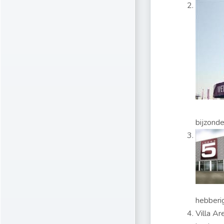
bijzonde
hebberig
Villa Ar