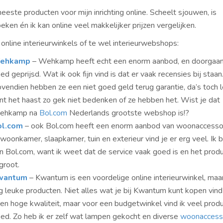
eeste producten voor mijn inrichting online. Scheelt sjouwen, is
eken én ik kan online veel makkelijker prijzen vergelijken.
 online interieurwinkels of te wel interieurwebshops:
ehkamp
– Wehkamp heeft echt een enorm aanbod, en doorgaan
ed geprijsd. Wat ik ook fijn vind is dat er vaak recensies bij staan
vendien hebben ze een niet goed geld terug garantie, da’s toch l
nt het haast zo gek niet bedenken of ze hebben het. Wist je dat
ehkamp na
Bol.com
Nederlands grootste webshop is!?
ol.com
– ook Bol.com heeft een enorm aanbod van woonaccessoi
 woonkamer, slaapkamer, tuin en exterieur vind je er erg veel. Ik 
n Bol.com, want ik weet dat de service vaak goed is en het pro
 groot.
wantum
– Kwantum is een voordelige online interieurwinkel, maa
g leuke producten. Niet alles wat je bij Kwantum kunt kopen vind
en hoge kwaliteit, maar voor een budgetwinkel vind ik veel prod
ed. Zo heb ik er zelf wat lampen gekocht en diverse
woonaccess